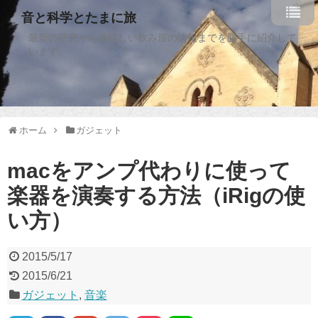
音と科学とたまに旅
最新の研究から美味しい飲み屋の情報までを勝手に紹介して
います。
ホーム
ガジェット
macをアンプ代わりに使って
楽器を演奏する方法（iRigの使
い方）
2015/5/17
2015/6/21
ガジェット
,
音楽