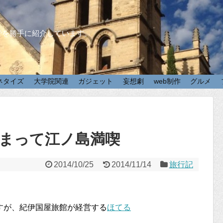
でを勝手に紹介しています。
ネタイズ
大学院関連
ガジェット
妄想劇
web制作
グルメ
まって江ノ島満喫
2014/10/25
2014/11/14
旅行記
すが、紀伊国屋旅館が経営する
ほてる