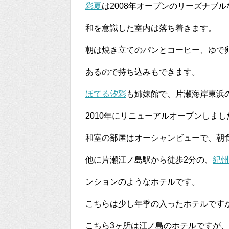
彩夏
は2008年オープンのリーズナブ
和を意識した室内は落ち着きます。
朝は焼き立てのパンとコーヒー、ゆで
あるので持ち込みもできます。
ほてる汐彩
も姉妹館で、片瀬海岸東浜
2010年にリニューアルオープンしまし
和室の部屋はオーシャンビューで、朝
他に片瀬江ノ島駅から徒歩2分の、
紀州
ンションのようなホテルです。
こちらは少し年季の入ったホテルです
こちら3ヶ所は江ノ島のホテルですが