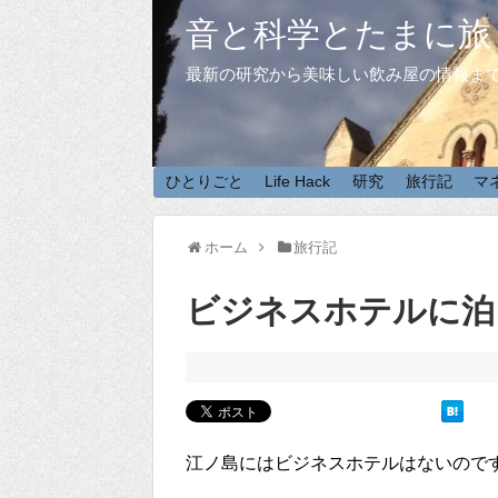
音と科学とたまに旅
最新の研究から美味しい飲み屋の情報ま
ひとりごと
Life Hack
研究
旅行記
マ
ホーム
旅行記
ビジネスホテルに泊
江ノ島にはビジネスホテルはないので