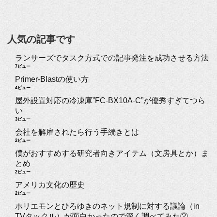
人気の記事です
ランサーズでタスク方式での記事発注を成功させる方法
7ビュー
Primer-Blastの使い方
4ビュー
屋外設置対応の冷凍庫”FC-BX10A-C”が優秀すぎてつら
い
3ビュー
会社を解雇されたら行う手続きとは
2ビュー
僕がおすすめする研究者向きアイテム（文房具とか）ま
とめ
2ビュー
アメリカ文化の歴史
2ビュー
ホリエモンとひろゆきのネット規制に対する議論（in
TVタックル）が面白かったので深く調べてみた②